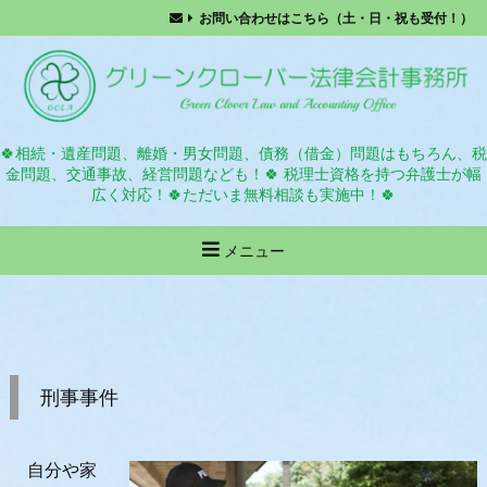
お問い合わせはこちら（土・日・祝も受付！）
🍀相続・遺産問題、離婚・男女問題、債務（借金）問題はもちろん、税
金問題、交通事故、経営問題なども！🍀 税理士資格を持つ弁護士が幅
広く対応！🍀ただいま無料相談も実施中！🍀
メニュー
刑事事件
自分や家