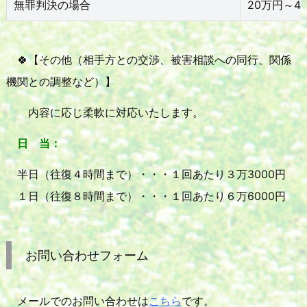
無罪判決の場合
20万円～4
🍀【その他（相手方との交渉、被害相談への同行、関係
機関との調整など）】
内容に応じ柔軟に対応いたします。
日 当：
半日（往復４時間まで）・・・１回あたり３万3000円
１日（往復８時間まで）・・・１回あたり６万6000円
お問い合わせフォーム
メールでのお問い合わせは
こちら
です。