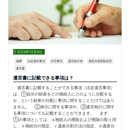
2023年12月4日
遺贈
法定遺言事項
付言事項
遺言執行者
遺留分侵害額請求
遺言書
遺言書に記載できる事項は？
遺言書に記載することができる事項（法定遺言事項）
は、①自分の財産をどの相続人にどのように分配する
か、という財産の分配に事項に関することだけではあり
ません。 ②身分に関する事項や、③遺言執行に関す
る事項についても記載することができます。 まず、
①の事項としては、ａ相続人の廃除および廃除の取り消
し、ｂ相続分の指定、ｃ遺産分割方法の指定、ｄ遺産分