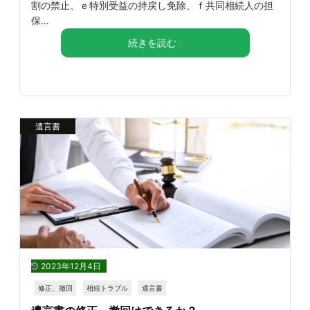
割の禁止、ｅ特別受益の持戻し免除、ｆ共同相続人の担
保…
続きを読む
遺言書
2023年12月4日
修正、撤回
相続トラブル
遺言書