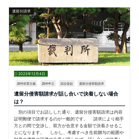
遺留分請求
2023年12月4日
調停前置主義
調停申立
訴訟提起
遺留分侵害額請求
遺留分侵害額請求が話し合いで決着しない場合
は？
別の項目でお話しした通り、遺留分侵害額請求は内容
証明郵便で請求するのが一般的です。 請求により相手
方との間で交渉し、双方が合意する金額で決着させるこ
とになります。 しかし、考慮すべき生前贈与の範囲や