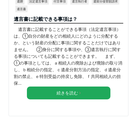
遺贈
法定遺言事項
付言事項
遺言執行者
遺留分侵害額請求
遺言書
遺言書に記載できる事項は？
遺言書に記載することができる事項（法定遺言事項）
は、①自分の財産をどの相続人にどのように分配する
か、という財産の分配に事項に関することだけではあり
ません。 ②身分に関する事項や、③遺言執行に関す
る事項についても記載することができます。 まず、
①の事項としては、ａ相続人の廃除および廃除の取り消
し、ｂ相続分の指定、ｃ遺産分割方法の指定、ｄ遺産分
割の禁止、ｅ特別受益の持戻し免除、ｆ共同相続人の担
保…
続きを読む