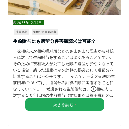
2023年12月4日
生前贈与
遺留分侵害額請求
生前贈与にも遺留分侵害額請求は可能？
被相続人が相続税対策などのさまざまな理由から相続
人に対して生前贈与をすることはよくあることですが、
そのために被相続人が死亡した際の遺産が少なくなって
いる場合、残った遺産のみを計算の根拠として遺留分を
計算することは不公平です。 そこで、一定の範囲の生
前贈与については、遺留分の計算の際に考慮することに
なっています。 考慮される生前贈与は、①相続人に
対する１０年以内の生前贈与（婚姻または養子縁組の…
続きを読む