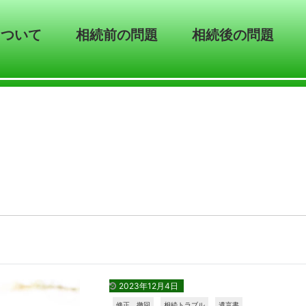
について
相続前の問題
相続後の問題
2023年12月4日
修正、撤回
相続トラブル
遺言書